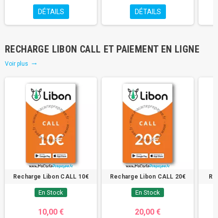
DÉTAILS
DÉTAILS
RECHARGE LIBON CALL ET PAIEMENT EN LIGNE
Voir plus
trending_flat
Recharge Libon CALL 10€
Recharge Libon CALL 20€
Re
En Stock
En Stock
10,00 €
20,00 €