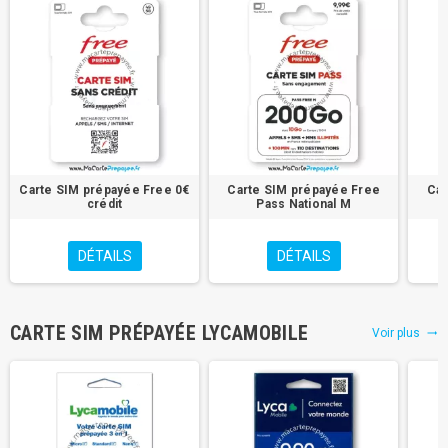
Carte SIM prépayée Free 0€
Carte SIM prépayée Free
Car
crédit
Pass National M
DÉTAILS
DÉTAILS
CARTE SIM PRÉPAYÉE LYCAMOBILE
Voir plus
trending_flat