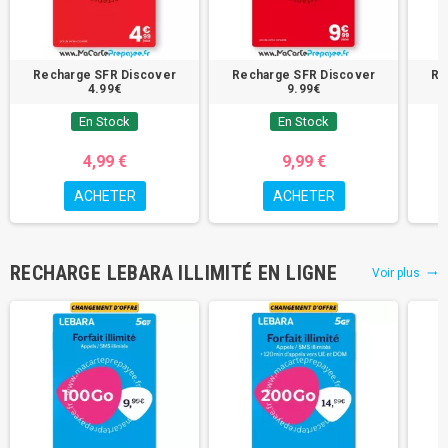
Recharge SFR Discover
Recharge SFR Discover
Re
4.99€
9.99€
En Stock
En Stock
4,99 €
9,99 €
ACHETER
ACHETER
RECHARGE LEBARA ILLIMITÉ EN LIGNE
Voir plus
trending_flat