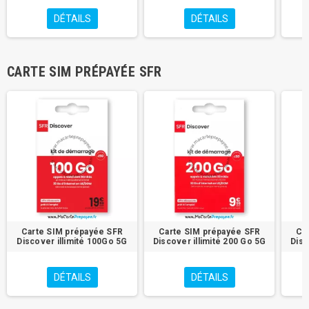
DÉTAILS
DÉTAILS
CARTE SIM PRÉPAYÉE SFR
Carte SIM prépayée SFR
Carte SIM prépayée SFR
Ca
Discover illimité 100Go 5G
Discover illimité 200 Go 5G
Disc
DÉTAILS
DÉTAILS