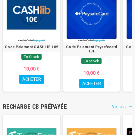
Code Paiement CASHLIB 10€
Code Paiement Paysafecard
Code
10€
En Stock
En Stock
10,00 €
10,00 €
ACHETER
ACHETER
RECHARGE CB PRÉPAYÉE
Voir plus
trending_flat