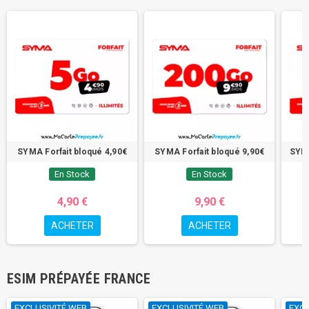
SYMA Forfait bloqué 4,90€
SYMA Forfait bloqué 9,90€
SYMA
En Stock
En Stock
4,90 €
9,90 €
ACHETER
ACHETER
ESIM PRÉPAYÉE FRANCE
EXCLUSIVITÉ WEB
EXCLUSIVITÉ WEB
EXCL