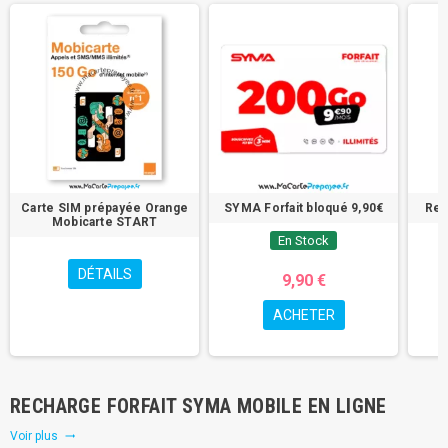
Carte SIM prépayée Orange
SYMA Forfait bloqué 9,90€
Rec
Mobicarte START
En Stock
DÉTAILS
9,90 €
ACHETER
RECHARGE FORFAIT SYMA MOBILE EN LIGNE
Voir plus
trending_flat