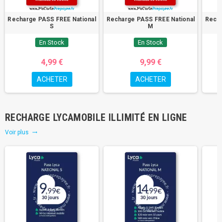
Recharge PASS FREE National
Recharge PASS FREE National
Recha
S
M
En Stock
En Stock
4,99 €
9,99 €
ACHETER
ACHETER
RECHARGE LYCAMOBILE ILLIMITÉ EN LIGNE
Voir plus
trending_flat