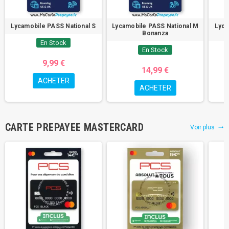
Lycamobile PASS National S
Lycamobile PASS National M
Lyca
Bonanza
En Stock
En Stock
9,99 €
14,99 €
ACHETER
ACHETER
CARTE PREPAYEE MASTERCARD
Voir plus
trending_flat