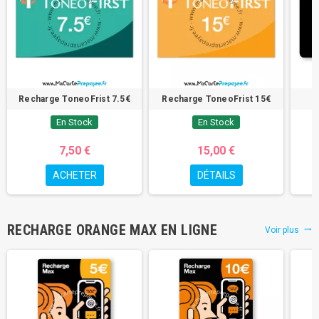
Recharge ToneoFrist 7.5€
Recharge ToneoFrist 15€
En Stock
En Stock
7,50 €
15,00 €
ACHETER
DÉTAILS
RECHARGE ORANGE MAX EN LIGNE
Voir plus
trending_flat