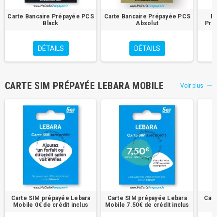
Carte Bancaire Prépayée PCS
Carte Bancaire Prépayée PCS
P
Black
Absolut
Pré
DÉTAILS
DÉTAILS
CARTE SIM PRÉPAYÉE LEBARA MOBILE
Voir plus
trending_flat
Carte SIM prépayée Lebara
Carte SIM prépayée Lebara
Cart
Mobile 0€ de crédit inclus
Mobile 7.50€ de crédit inclus
M