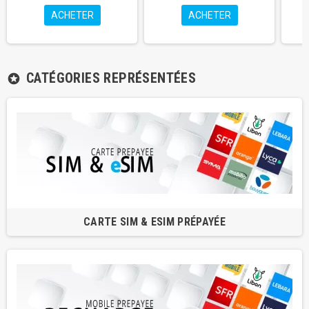
ACHETER
ACHETER
CATÉGORIES REPRÉSENTÉES
stars
CARTE SIM & ESIM PRÉPAYÉE