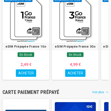
eSIM Prépayée France 1Go
eSIM Prépayée France 3Go
eSIM
En Stock
En Stock
2,49 €
4,99 €
ACHETER
ACHETER
CARTE PAIEMENT PRÉPAYÉ
Voir plus
trending_flat