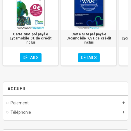
Carte SIM prépayée
Carte SIM prépayée
Lycamobile 0€ de crédit
Lycamobile 7,5€ de crédit
Lycam
inclus
inclus
DÉTAILS
DÉTAILS
ACCUEIL
Paiement
add
Téléphonie
add