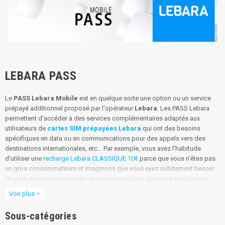
LEBARA PASS
Le
PASS Lebara Mobile
est en quelque sorte une option ou un service
prépayé additionnel proposé par l'opérateur
Lebara
. Les PASS Lebara
permettent d'accéder à des services complémentaires adaptés aux
utilisateurs de
cartes SIM prépayées Lebara
qui ont des besoins
spécifiques en data ou en communications pour des appels vers des
destinations internationales, etc... Par exemple, vous avez l'habitude
d'utiliser une
recharge Lebara CLASSIQUE 10€
parce que vous n'êtes pas
un gros consommateurs et imaginons que vous ayez subitement besoin
de plus de datas pour surfer sur internet ou bien que vous ayez besoin
d'appeler vers une destination internationale. Et bien, un
PASS Lebara
,
Voir plus
expand_more
vous permettra tout en utilisant toute ou partie de votre crédit de
communication pour activer un
PASS Internet Lebara
ou un
PASS
Sous-catégories
Lebara International
.