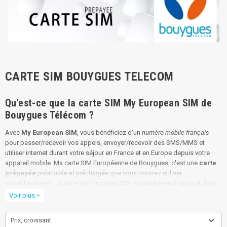
CARTE SIM BOUYGUES TELECOM
Qu'est-ce que la carte SIM My European SIM de
Bouygues Télécom ?
Avec
My European SIM
, vous bénéficiez d'un
numéro mobile français
pour passer/recevoir vos appels, envoyer/recevoir des SMS/MMS et
utiliser internet durant votre séjour en France et en Europe depuis votre
appareil mobile. Ma carte SIM Européenne de Bouygues, c'est une
carte
prépayée
préactivée et préchargée
que vous pourrez utiliser
immédiatement ! La carte My European SIM est valable en France et dans
plus de 40 destinations ; Le plus de la carte prépayée Bouygues My
Voir plus
expand_more
European SIM, c'est que vous pourrez l'activer depuis toutes les
destinations incluses dans l'offre, c'est à dire dans plus de 40 pays !
Prix, croissant