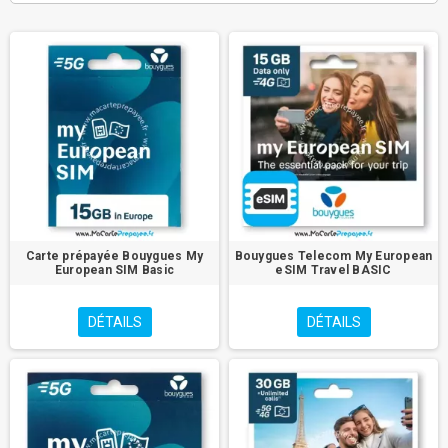
Carte SIM Prépayée My European SIM Bouygues Basic 15 Go data
only FR/UE - VALIDITE 15 JOURS
Carte SIM Prépayée My European SIM Bouygues Basic+ 20Go
illimité FR/UE/DOM - VALIDITE 30 JOURS
Carte SIM Prépayée My European SIM Bouygues Premium 30Go
illimité + 25€ vers international depuis la FR/UE/DOM - VALIDITE 15
JOURS
Carte SIM Prépayée My European SIM Bouygues Premium+ 60Go +
25€ vers international depuis la FR/UE/DOM - VALIDITE 15 JOURS
Carte prépayée Bouygues My
Bouygues Telecom My European
European SIM Basic
eSIM Travel BASIC
DÉTAILS
DÉTAILS