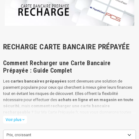
RECHARGE CARTE BANCAIRE PRÉPAYÉE
Comment Recharger une Carte Bancaire
Prépayée : Guide Complet
Les
cartes bancaires prépayées
sont devenues une solution de
paiement populaire pour ceux qui cherchent à mieux gérer leurs finances
tout en évitant les risques de découvert. Elles offrent la flexibilité
nécessaire pour effectuer des
achats en ligne et en magasin en toute
sécurité
, mais
comment recharger une carte bancaire
rechargeable ?
Sur Ma Carte Prépayée.fr, nous vous donnerons toutes
les informations sur les différentes recharges pour cartes bancaires
Voir plus
expand_more
prépayées ; comment les recharges prépayés pour cartes bancaires
rechargeables fonctionnent et comment les recharges peuvent vous offrir
Prix, croissant
une plus grande flecibilité financière.