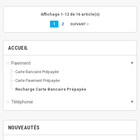
Affichage 1-12 de 16 article(s)
1
2
navigate_next
SUIVANT
ACCUEIL
Paiement
add
Carte Bancaire Prépayée
Carte Paiement Prépayée
Recharge Carte Bancaire Prépayée
Téléphonie
add
NOUVEAUTÉS