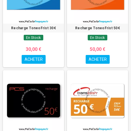
Les
recharges pour cartes bancaires prépayées
sont la clé pour
profiter pleinement de la flexibilité financière qu'offrent ces cartes. Que
vous les utilisiez pour vos dépenses quotidiennes, pour gérer un budget
spécifique ou pour voyager, les
recharges
vous permettent de garder le
contrôle sur vos finances sans souci de découvert. En comprenant
Recharge ToneoFrist 30€
Recharge ToneoFrist 50€
comment fonctionnent les recharges, vous pouvez maximiser les
avantages des cartes bancaires prépayées dans votre vie quotidienne.
En Stock
En Stock
30,00 €
50,00 €
ACHETER
ACHETER