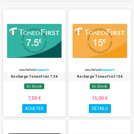
Qu'est-ce qu'une Recharge pour Carte Bancaire
Prépayée ?
Une
recharge pour carte bancaire prépayée
est un moyen de
déposer de l'argent sur votre carte afin de l'utiliser pour effectuer des
achats, des paiements ou des retraits ultérieurs. C'est un peu comme
"recharger" votre compte bancaire
pour continuer à l'utiliser. Les
recharges peuvent être effectuées en ligne, en magasin, par virement
bancaire ou même à l'aide de cartes de recharge spéciales.
Avantages des Recharges pour Cartes Bancaires
Prépayées
Recharge ToneoFrist 7.5€
Recharge ToneoFrist 15€
Contrôle des dépenses : les
recharges bancaires prépayées
vous
En Stock
En Stock
permettent de dépenser uniquement l'argent que vous avez déposé sur la
carte
, ce qui vous aide à mieux gérer vos dépenses.
7,50 €
15,00 €
Aucun risque de découvert : étant donné qu'il n'y a pas de
crédit associé
ACHETER
DÉTAILS
aux
cartes prépayées
, vous ne pouvez jamais dépenser plus que ce que
vous avez rechargé, éliminant ainsi le risque de découvert et les frais
associés.
Flexibilité : vous pouvez
recharger votre carte bancaire
aussi souvent