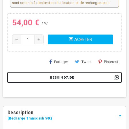
sont soumis à des limites d'utilisation et de rechargement !
54,00 €
TTC
shopping_cart
remove
add
ACHETER
Partager
Tweet
Pinterest
BESOIN D'AIDE
Description
(Recharge Transcash 50€)