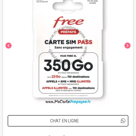
chevron_left
chevron_right
CHAT EN LIGNE