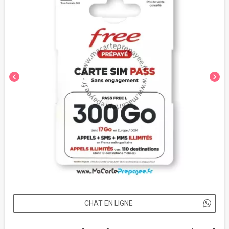
chevron_left
chevron_right
CHAT EN LIGNE