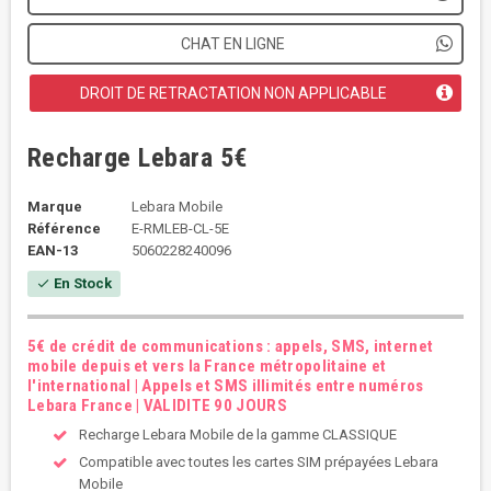
CHAT EN LIGNE
DROIT DE RETRACTATION NON APPLICABLE
Recharge Lebara 5€
Marque
Lebara Mobile
Référence
E-RMLEB-CL-5E
EAN-13
5060228240096
En Stock
check
5€ de crédit de communications : appels, SMS, internet
mobile depuis et vers la France métropolitaine et
l'international | Appels et SMS illimités entre numéros
Lebara France | VALIDITE 90 JOURS
Recharge Lebara Mobile de la gamme CLASSIQUE
Compatible avec toutes les cartes SIM prépayées Lebara
Mobile