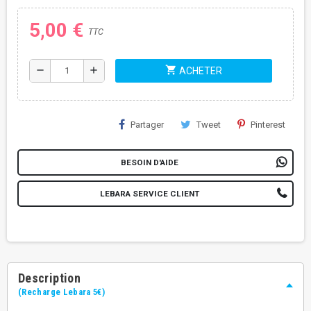
5,00 €
TTC
shopping_cart
remove
add
ACHETER
Partager
Tweet
Pinterest
BESOIN D'AIDE
LEBARA SERVICE CLIENT
Description
(Recharge Lebara 5€)