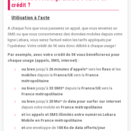
crédit ?
Utilisation à l'acte
A chaque fois que vous passerez un appel, que vous enverrez un
SMS ou que vous consommerez des données mobiles depuis votre
ligne Lebara, vous serez facturé selon les tarifs appliqués par
l'opérateur. Votre crédit de 5€ sera donc débité à chaque usage !
Par exemple, avec votre crédit de 5€ vous bénéficierez pour
chaque usage (appels, SMS, internet) :
ou bien
jusqu'à
26 minutes d'appels*
vers les
fixes
et les
mobiles
depuis la
France/UE
vers la
France
métropolitaine
ou bien
jusqu'à
33 SMS*
depuis la
France/UE
vers la
France métropolitaine
ou bien
jusqu'à
20 Mo*
de
data pour surfer sur internet
depuis votre mobile en
France métropolitaine
et
les
appels et SMS illimités entre numéros Lebara
Mobile en France métropolitaine
et
une enveloppe de
100 Ko de data offerts/jour