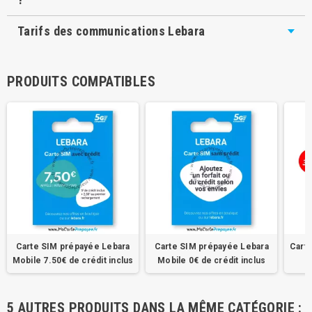
Tarifs des communications Lebara
PRODUITS COMPATIBLES
Carte SIM prépayée Lebara
Carte SIM prépayée Lebara
Cart
Mobile 7.50€ de crédit inclus
Mobile 0€ de crédit inclus
M
5 AUTRES PRODUITS DANS LA MÊME CATÉGORIE :