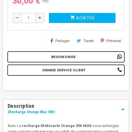
30,00 €
TTC
shopping_cart
remove
add
ACHETER
Partager
Tweet
Pinterest
BESOIN D'AIDE
ORANGE SERVICE CLIENT
Description
(Recharge Orange Max 30€)
Avec La
recharge Mobicarte Orange 30€ MAX
vous rechargez
votre compte prépayé avec un crédit de communication combiné