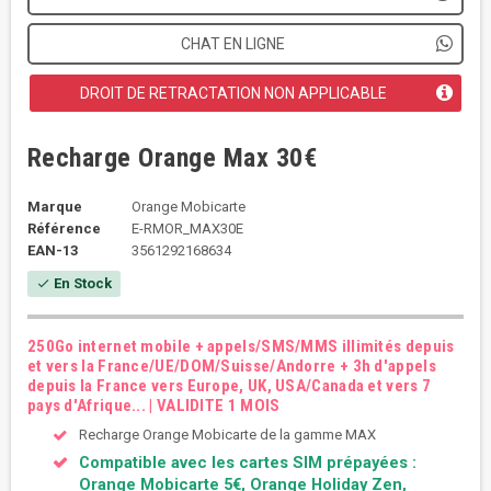
CHAT EN LIGNE
DROIT DE RETRACTATION NON APPLICABLE
Recharge Orange Max 30€
Marque
Orange Mobicarte
Référence
E-RMOR_MAX30E
EAN-13
3561292168634
En Stock
check
250Go internet mobile + appels/SMS/MMS illimités depuis
et vers la France/UE/DOM/Suisse/Andorre + 3h d'appels
depuis la France vers Europe, UK, USA/Canada et vers 7
pays d'Afrique... | VALIDITE 1 MOIS
Recharge Orange Mobicarte de la gamme MAX
Compatible avec les cartes SIM prépayées :
Orange Mobicarte 5€, Orange Holiday Zen,