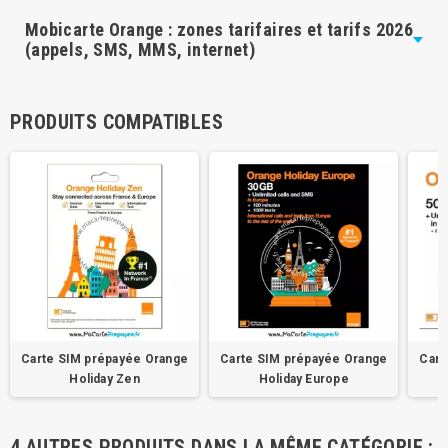
Mobicarte Orange : zones tarifaires et tarifs 2026
(appels, SMS, MMS, internet)
PRODUITS COMPATIBLES
Carte SIM prépayée Orange
Carte SIM prépayée Orange
Cart
Holiday Zen
Holiday Europe
4 AUTRES PRODUITS DANS LA MÊME CATÉGORIE :