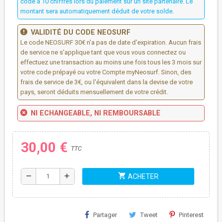
code à 10 chiffres lors du paiement sur un site partenaire. Le
montant sera automatiquement déduit de votre solde.
VALIDITÉ DU CODE NEOSURF
Le code NEOSURF 30€ n'a pas de date d'expiration. Aucun frais
de service ne s'applique tant que vous vous connectez ou
effectuez une transaction au moins une fois tous les 3 mois sur
votre code prépayé ou votre Compte myNeosurf. Sinon, des
frais de service de 3€, ou l'équivalent dans la devise de votre
pays, seront déduits mensuellement de votre crédit.
NI ECHANGEABLE, NI REMBOURSABLE
30,00 €
TTC
shopping_cart
remove
add
ACHETER
Partager
Tweet
Pinterest