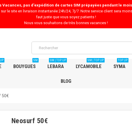
es Vacances, pas d'expédition de cartes SIM prépayées pendant le mois 
ur le site en livraison instantanée 24h/24, 7j/7. Notre service client sera moins
faut juste que vous soyez patients !
Nous vous souhaitons de très bonnes vacances !
 UP
SIM
SIM | TOP UP
SIM | TOP UP
TOP UP
E
BOUYGUES
LEBARA
LYCAMOBILE
SYMA
BLOG
f 50€
Neosurf 50€