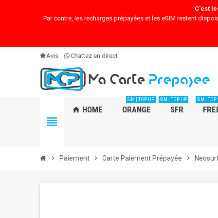
C'est l
Par contre, les recharges prépayées et les eSIM restent dispos s
Avis
Chattez en direct
SIM | TOP UP
SIM | TOP UP
SIM | TOP
HOME
ORANGE
SFR
FRE
home
view_headline
chevron_right
Paiement
chevron_right
Carte Paiement Prépayée
chevron_right
Neosur