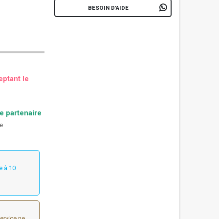
BESOIN D'AIDE
eptant le
te partenaire
ne
e à 10
ervice ne