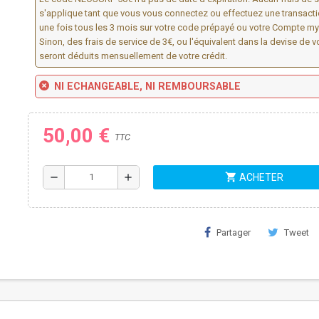
s'applique tant que vous vous connectez ou effectuez une transact
une fois tous les 3 mois sur votre code prépayé ou votre Compte m
Sinon, des frais de service de 3€, ou l'équivalent dans la devise de v
seront déduits mensuellement de votre crédit.
NI ECHANGEABLE, NI REMBOURSABLE
50,00 €
TTC
shopping_cart
remove
add
ACHETER
Partager
Tweet