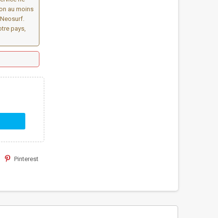
ion au moins
yNeosurf.
otre pays,
Pinterest