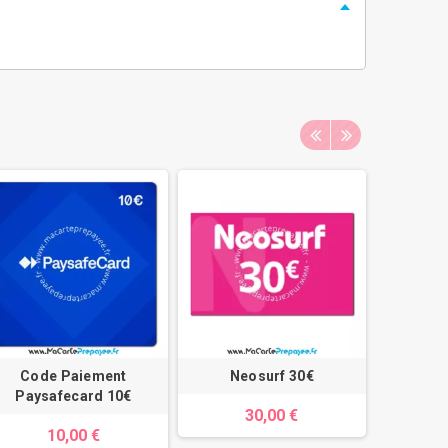
Code Paiement
Neosurf 30€
Cod
Paysafecard 10€
Paysa
30,00 €
10,00 €
1