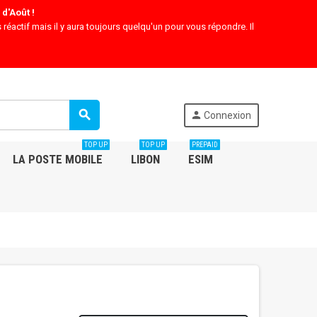
d'Août !
 réactif mais il y aura toujours quelqu'un pour vous répondre. Il
search
person
Connexion
TOP UP
TOP UP
PREPAID
LA POSTE MOBILE
LIBON
ESIM