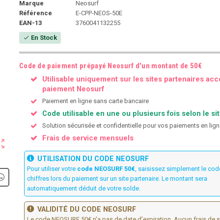
Marque
Neosurf
Référence
E-CPP-NEOS-50E
EAN-13
3760041132255
En Stock
check
Code de paiement prépayé Neosurf d'un montant de 50€
Utilisable uniquement sur les sites partenaires acc
paiement Neosurf
Paiement en ligne sans carte bancaire
Code utilisable en une ou plusieurs fois selon le si
Solution sécurisée et confidentielle pour vos paiements en lig
Frais de service mensuels
ut_map
UTILISATION DU CODE NEOSURF
Pour utiliser votre
code NEOSURF 50€
, saisissez simplement le cod
chiffres lors du paiement sur un site partenaire. Le montant sera
automatiquement déduit de votre solde.
VALIDITÉ DU CODE NEOSURF
Le code NEOSURF 50€ n'a pas de date d'expiration. Aucun frais de s