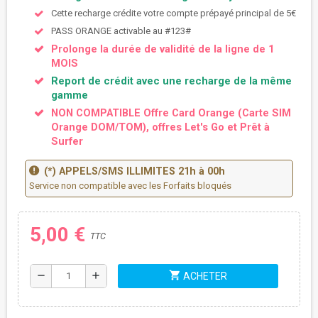
Cette recharge crédite votre compte prépayé principal de 5€
PASS ORANGE activable au #123#
Prolonge la durée de validité de la ligne de 1
MOIS
Report de crédit avec une recharge de la même
gamme
NON COMPATIBLE Offre Card Orange (Carte SIM
Orange DOM/TOM), offres Let's Go et Prêt à
Surfer
(*) APPELS/SMS ILLIMITES 21h à 00h
Service non compatible avec les Forfaits bloqués
5,00 €
TTC
shopping_cart
remove
add
ACHETER