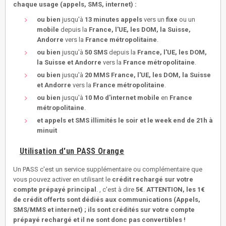
chaque usage (appels, SMS, internet) :
ou bien
jusqu'à
13 minutes appels
vers un
fixe
ou un
mobile
depuis la
France, l'UE, les DOM, la Suisse,
Andorre
vers la
France métropolitaine
.
ou bien
jusqu'à
50 SMS
depuis la
France, l'UE, les DOM,
la Suisse et Andorre
vers la
France métropolitaine
.
ou bien
jusqu'à
20 MMS
France, l'UE, les DOM, la Suisse
et Andorre
vers la
France métropolitaine
.
ou bien
jusqu'à
10 Mo d'internet mobile
en
France
métropolitaine
.
et
appels et SMS illimités le soir et le week end de 21h à
minuit
Utilisation d'un PASS Orange
Un PASS c'est un service supplémentaire ou complémentaire que
vous pouvez activer en utilisant le
crédit rechargé sur votre
compte prépayé principal
. , c'est à dire
5€
.
ATTENTION, les 1€
de crédit offerts sont dédiés aux communications (Appels,
SMS/MMS et internet) ; ils sont crédités sur votre compte
prépayé rechargé et il ne sont donc pas convertibles !