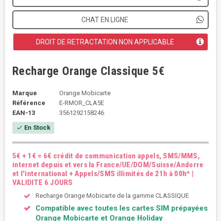
CHAT EN LIGNE
DROIT DE RETRACTATION NON APPLICABLE
Recharge Orange Classique 5€
Marque
Orange Mobicarte
Référence
E-RMOR_CLA5E
EAN-13
3561292158246
En Stock
check
5€ + 1€ = 6€ crédit de communication appels, SMS/MMS,
internet depuis et vers la France/UE/DOM/Suisse/Andorre
et l'international + Appels/SMS illimités de 21h à 00h* |
VALIDITE 6 JOURS
Recharge Orange Mobicarte de la gamme CLASSIQUE
Compatible avec toutes les cartes SIM prépayées
Orange Mobicarte et Orange Holiday