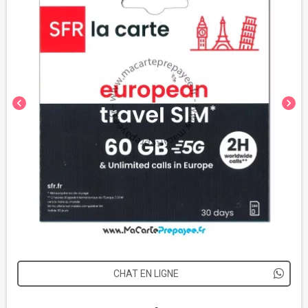
chevron_left
chevron_right
CHAT EN LIGNE