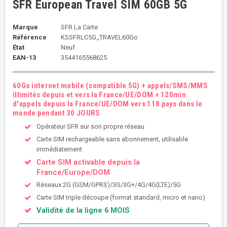
SFR European Travel SIM 60GB 5G
Marque
SFR La Carte
Référence
KSSFRLC5G_TRAVEL60Go
État
Neuf
EAN-13
3544165568625
60Go internet mobile (compatible 5G) + appels/SMS/MMS
illimités depuis et vers la France/UE/DOM + 120min
d'appels depuis la France/UE/DOM vers 118 pays dans le
monde pendant 30 JOURS
Opérateur SFR sur son propre réseau
Carte SIM rechargeable sans abonnement, utilisable
immédiatement
Carte SIM activable depuis la
France/Europe/DOM
Réseaux 2G (GSM/GPRS)/3G/3G+/4G/4G(LTE)/5G
Carte SIM triple découpe (format standard, micro et nano)
Validité de la ligne 6 MOIS