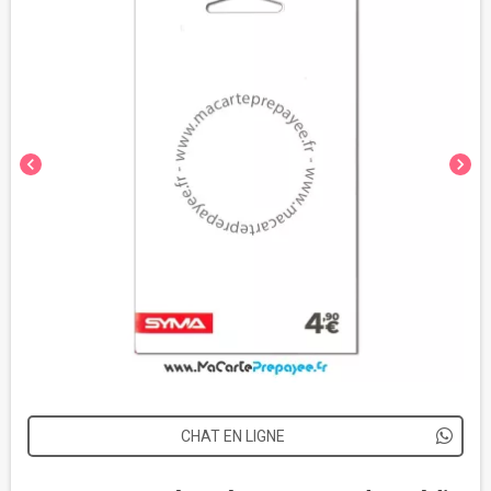
chevron_left
chevron_right
CHAT EN LIGNE