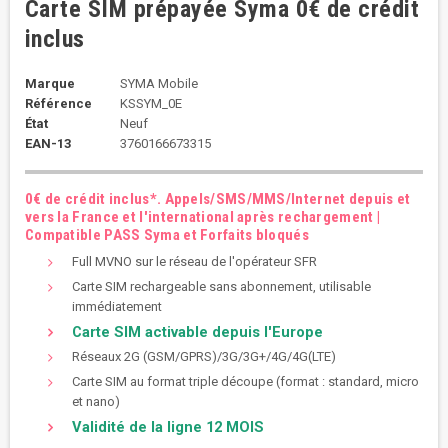
Carte SIM prépayée Syma 0€ de crédit
inclus
Marque
SYMA Mobile
Référence
KSSYM_0E
État
Neuf
EAN-13
3760166673315
0€ de crédit inclus*. Appels/SMS/MMS/Internet depuis et
vers la France et l'international après rechargement |
Compatible PASS Syma et Forfaits bloqués
Full MVNO sur le réseau de l'opérateur SFR
Carte SIM rechargeable sans abonnement, utilisable
immédiatement
Carte SIM activable depuis l'Europe
Réseaux 2G (GSM/GPRS)/3G/3G+/4G/4G(LTE)
Carte SIM au format triple découpe (format : standard, micro
et nano)
Validité de la ligne 12 MOIS