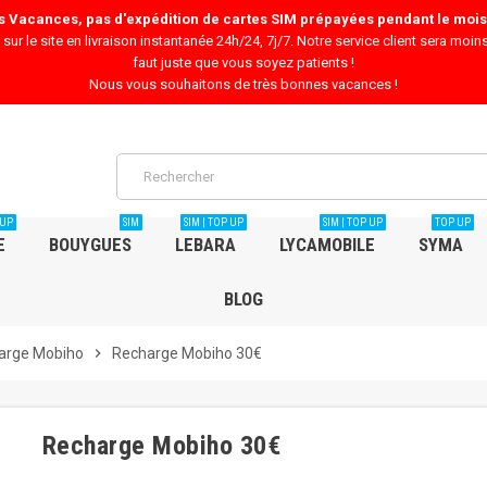
es Vacances, pas d'expédition de cartes SIM prépayées pendant le mois 
ur le site en livraison instantanée 24h/24, 7j/7. Notre service client sera moins
faut juste que vous soyez patients !
Nous vous souhaitons de très bonnes vacances !
 UP
SIM
SIM | TOP UP
SIM | TOP UP
TOP UP
E
BOUYGUES
LEBARA
LYCAMOBILE
SYMA
BLOG
arge Mobiho
chevron_right
Recharge Mobiho 30€
Recharge Mobiho 30€