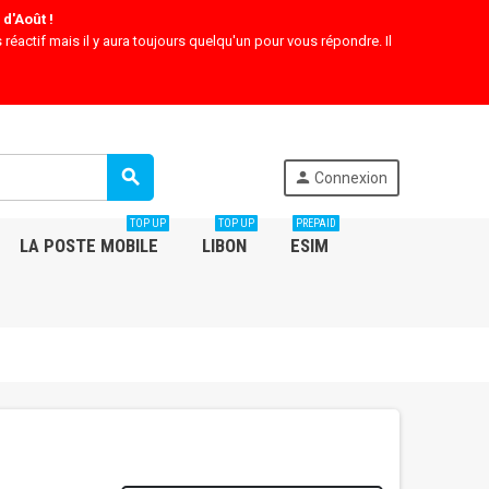
d'Août !
 réactif mais il y aura toujours quelqu'un pour vous répondre. Il
search
person
Connexion
TOP UP
TOP UP
PREPAID
LA POSTE MOBILE
LIBON
ESIM