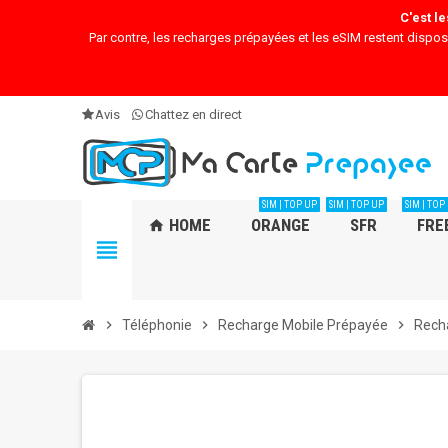
C'est l
Par contre, les recharges prépayées et les eSIM restent dispos s
Avis
Chattez en direct
SIM | TOP UP
SIM | TOP UP
SIM | TOP
HOME
ORANGE
SFR
FRE
home
view_headline
chevron_right
Téléphonie
chevron_right
Recharge Mobile Prépayée
chevron_right
Rech